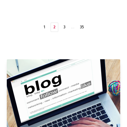
1
2
3
…
35