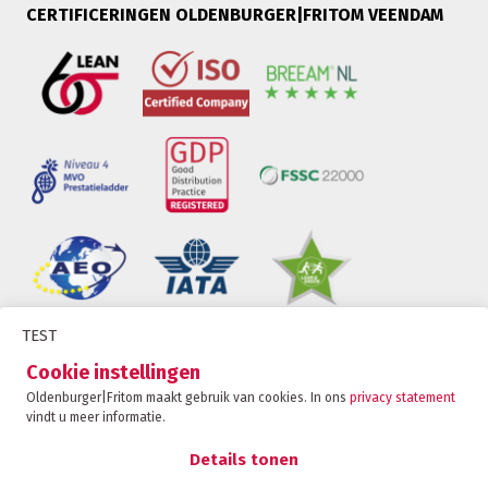
CERTIFICERINGEN OLDENBURGER|FRITOM VEENDAM
TEST
Oldenburger|Fritom is onderdeel van de Fritom
Cookie instellingen
Group
Oldenburger|Fritom maakt gebruik van cookies. In ons
privacy statement
vindt u meer informatie.
CONTACT
Copyright 2026
Details tonen
Privacybeleid