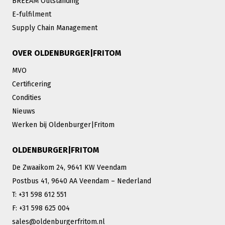
BREEAM Outstanding
E-fulfilment
Supply Chain Management
OVER OLDENBURGER|FRITOM
MVO
Certificering
Condities
Nieuws
Werken bij Oldenburger|Fritom
OLDENBURGER|FRITOM
De Zwaaikom 24, 9641 KW Veendam
Postbus 41, 9640 AA Veendam – Nederland
T: +31 598 612 551
F: +31 598 625 004
sales@oldenburgerfritom.nl