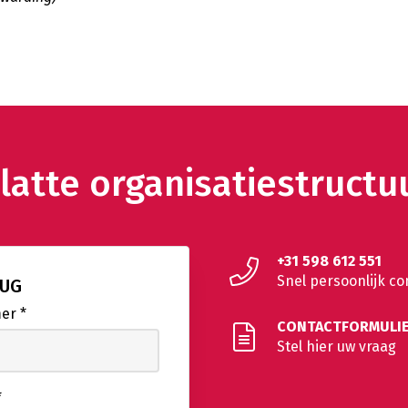
atte organisatiestructu
+31 598 612 551
Snel persoonlijk co
RUG
mer
*
CONTACTFORMULI
Stel hier uw vraag
*