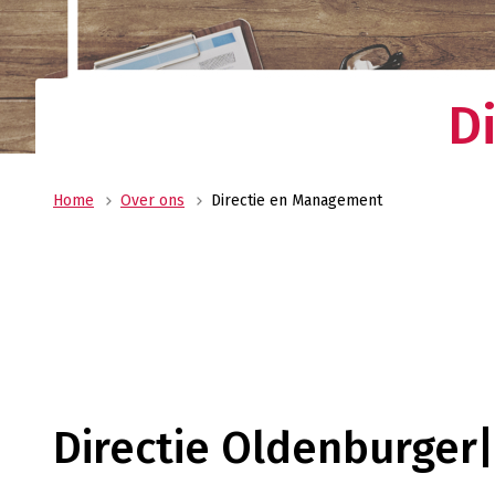
Uw allround logistiek dienstverlener met ee
wereldwijd netwerk? Oldenburger|Fritom bie
beste logistieke oplossing voor uw onderne
Verant
D
Maatscha
ondernem
ons MVO 
Home
Over ons
Directie en Management
Directie Oldenburger