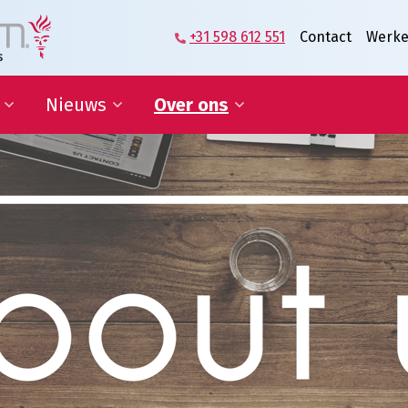
+31 598 612 551
Contact
Werke
Nieuws
Over ons
zame
Blog | Shaping the Future of
Directie en Management
kkelingsdoelen
Logistics
Kennisorganisatie
Nieuwsbrief
Onze medewerkers
werking onderwijs
In de media
Partners over ons
sponsoring en
Onze geschiedenis
erships
Predicaat Hofleverancier
 doelen
Awards Oldenburger|Fritom
Certificeringen
Nieuws