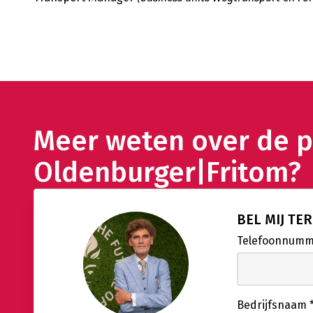
Meer weten over de pl
Oldenburger|Fritom?
BEL MIJ TE
Telefoonnum
Bedrijfsnaam