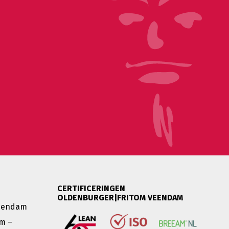
CERTIFICERINGEN
OLDENBURGER|FRITOM VEENDAM
Veendam
m –