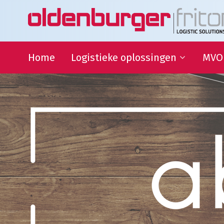
Home
Logistieke oplossingen
MVO
Transport
Duur
Ontwi
Warehousing
QHSE
Supply Chain Management
Samen
Sport
partn
Goede
Logistieke oplossingen