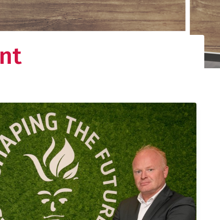
nt
gistieke
d netwerk. Uw
nden.