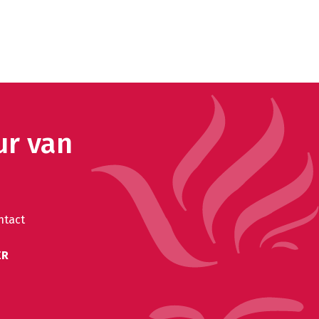
ur van
ntact
ER