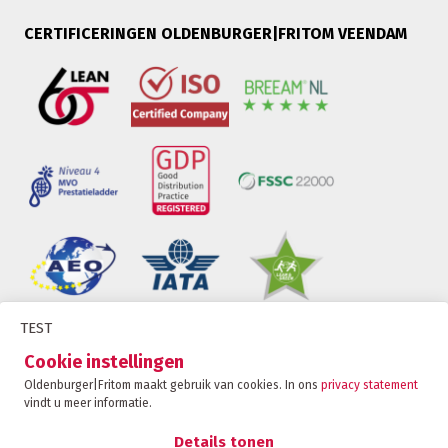
CERTIFICERINGEN OLDENBURGER|FRITOM VEENDAM
TEST
Oldenburger|Fritom is onderdeel van de Fritom
Cookie instellingen
Group
Oldenburger|Fritom maakt gebruik van cookies. In ons
privacy statement
vindt u meer informatie.
CONTACT
Copyright 2026
Details tonen
Privacybeleid