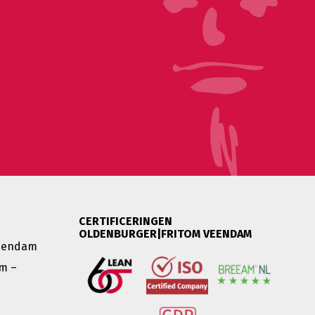
CERTIFICERINGEN
OLDENBURGER|FRITOM VEENDAM
Veendam
m –