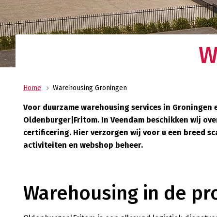
Uw allround logistiek dienstverlener met ee
wereldwijd netwerk? Oldenburger|Fritom bie
beste logistieke oplossing voor uw onderne
Verant
W
Maatscha
ondernem
ons MVO 
Home
Warehousing Groningen
Voor duurzame warehousing services in Groningen e
Oldenburger|Fritom. In Veendam beschikken wij ov
certificering. Hier verzorgen wij voor u een breed
activiteiten en webshop beheer.
Warehousing in de pr