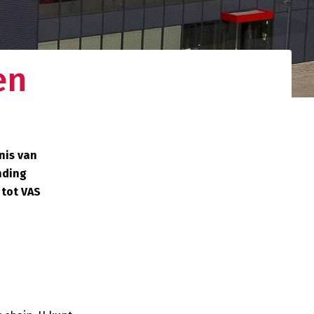
en
gistieke
d netwerk. Uw
nden.
nis van
nding
 tot VAS