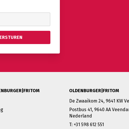
ENBURGER|FRITOM
OLDENBURGER|FRITOM
De Zwaaikom 24, 9641 KW 
ng
Postbus 41, 9640 AA Veenda
Nederland
T: +31 598 612 551