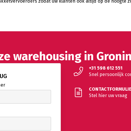
kketvervoerders zodat uw klanten ook altijd op de hoogte z
nze warehousing in Groni
+31 598 612 551
Snel persoonlijk co
RUG
mer
CONTACTFORMULI
Stel hier uw vraag