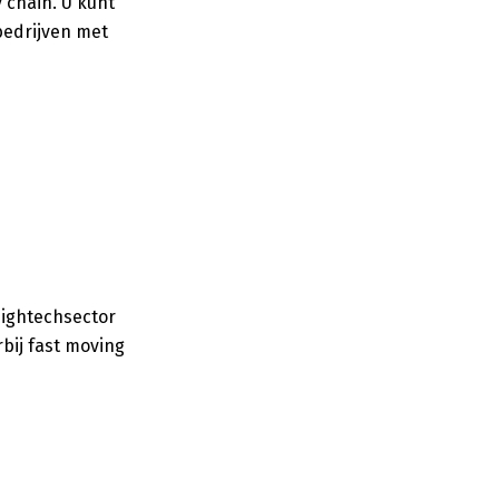
 chain. U kunt
bedrijven met
 hightechsector
bij fast moving