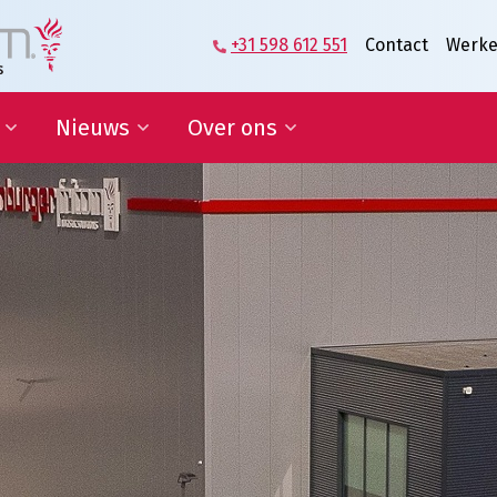
+31 598 612 551
Contact
Werke
Nieuws
Over ons
zame
Blog | Shaping the Future of
Directie en Management
kkelingsdoelen
Logistics
Kennisorganisatie
Nieuwsbrief
Onze medewerkers
werking onderwijs
In de media
Partners over ons
sponsoring en
Onze geschiedenis
erships
Predicaat Hofleverancier
 doelen
Awards Oldenburger|Fritom
Certificeringen
Nieuws