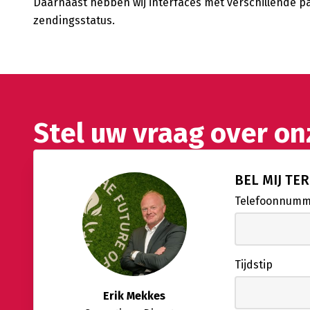
Daarnaast hebben wij interfaces met verschillende pa
zendingsstatus.
Stel uw vraag over o
BEL MIJ TE
Telefoonnum
Tijdstip
Erik Mekkes