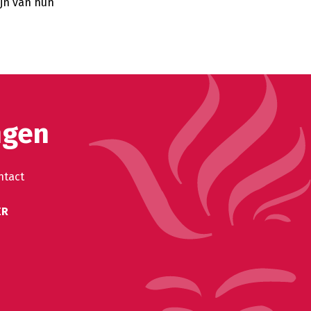
ijn van hun
ngen
ntact
ER