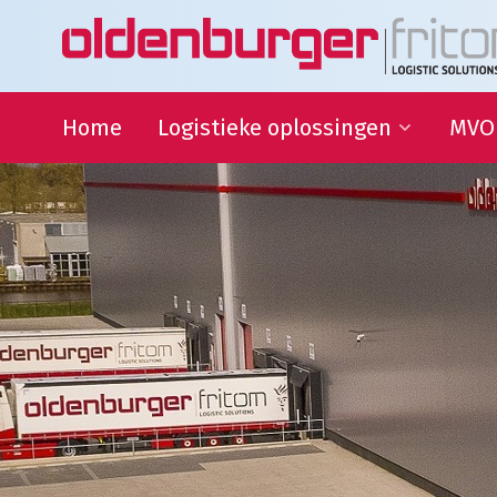
Home
Logistieke oplossingen
MVO
Transport
Duur
Ontwi
Warehousing
QHSE
Supply Chain Management
Samen
Sport
partn
Goede
Logistieke oplossingen