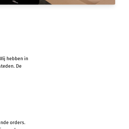
 Wij hebben in
steden. De
aande orders.