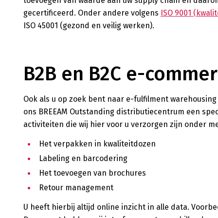
toevoegen van waarde aan uw supply chain en daarom z
gecertificeerd. Onder andere volgens
ISO 9001 (kwalit
ISO 45001 (gezond en veilig werken).
B2B en B2C e-commerc
Ook als u op zoek bent naar e-fulfilment warehousing f
ons BREEAM Outstanding distributiecentrum een speci
activiteiten die wij hier voor u verzorgen zijn onder m
Het verpakken in kwaliteitdozen
Labeling en barcodering
Het toevoegen van brochures
Retour management
U heeft hierbij altijd online inzicht in alle data. Vo