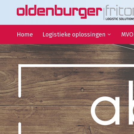
Home
Logistieke oplossingen
MVO
Transport
Duur
Ontwi
Warehousing
QHSE
Supply Chain Management
Samen
Sport
partn
Goede
Logistieke oplossingen