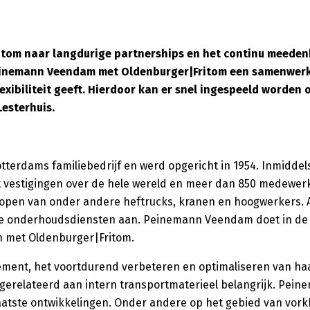
itom naar langdurige partnerships en het continu meede
s Peinemann Veendam met Oldenburger|Fritom een samenwer
xibiliteit geeft. Hierdoor kan er snel ingespeeld worden 
Lesterhuis.
terdams familiebedrijf en werd opgericht in 1954. Inmiddels 
t vestigingen over de hele wereld en meer dan 850 medewer
kopen van onder andere heftrucks, kranen en hoogwerkers. 
rde onderhoudsdiensten aan. Peinemann Veendam doet in de
en met Oldenburger|Fritom.
ement, het voortdurend verbeteren en optimaliseren van ha
s gerelateerd aan intern transportmaterieel belangrijk. Pei
atste ontwikkelingen. Onder andere op het gebied van vork