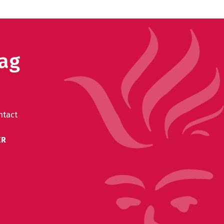
aag
ntact
ER