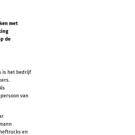
nken met
king
op de
is het bedrijf
kers.
Als
 persoon van
ar
nemann
heftrucks en