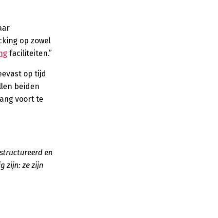
aar
cking op zowel
ing
faciliteiten.”
evast op tijd
llen beiden
ang voort te
estructureerd en
zijn: ze zijn