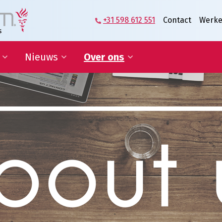
+31 598 612 551
Contact
Werke
Nieuws
Over ons
zame
Blog | Shaping the Future of
Directie en Management
kkelingsdoelen
Logistics
Kennisorganisatie
Nieuwsbrief
Onze medewerkers
werking onderwijs
In de media
Partners over ons
sponsoring en
Onze geschiedenis
erships
Predicaat Hofleverancier
 doelen
Awards Oldenburger|Fritom
Certificeringen
Nieuws