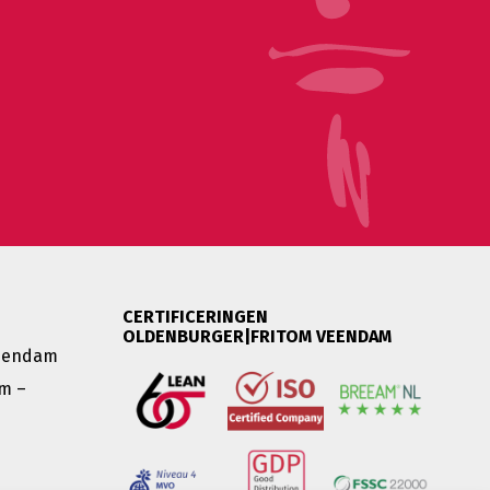
CERTIFICERINGEN
OLDENBURGER|FRITOM VEENDAM
Veendam
m –