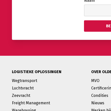
Naam
*
LOGISTIEKE OPLOSSINGEN
OVER OLD
Wegtransport
MVO
Luchtvracht
Certificeri
Zeevracht
Condities
Freight Management
Nieuws
Warehousing
Werken bij