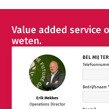
Value added service 
weten.
BEL MIJ TE
Telefoonnum
Bedrijfsnaam
Erik Mekkes
Operations Director