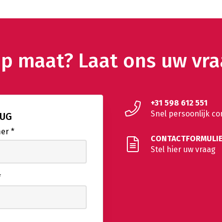
op maat? Laat ons uw vr
+31 598 612 551
Snel persoonlijk co
RUG
mer
*
CONTACTFORMULI
Stel hier uw vraag
*