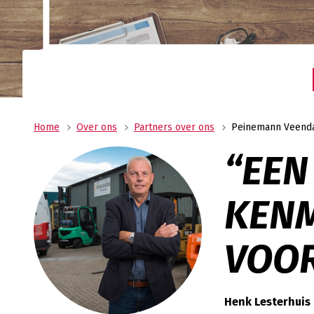
Uw allround logistiek dienstverlener met ee
wereldwijd netwerk? Oldenburger|Fritom bie
beste logistieke oplossing voor uw onderne
Verant
Maatscha
ondernem
ons MVO 
Home
Over ons
Partners over ons
Peinemann Veen
“EEN
KENM
VOOR
Henk Lesterhuis