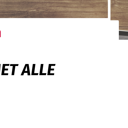
m
gistieke
d netwerk. Uw
nden.
ET ALLE