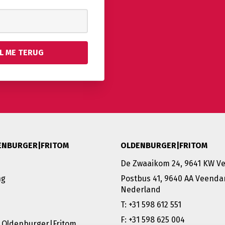
ENBURGER|FRITOM
OLDENBURGER|FRITOM
De Zwaaikom 24, 9641 KW 
ng
Postbus 41, 9640 AA Veenda
Nederland
T: +31 598 612 551
F: +31 598 625 004
 Oldenburger|Fritom