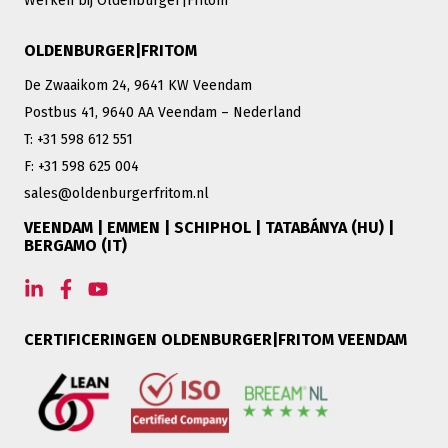
Werken bij Oldenburger|Fritom
OLDENBURGER|FRITOM
De Zwaaikom 24, 9641 KW Veendam
Postbus 41, 9640 AA Veendam – Nederland
T: +31 598 612 551
F: +31 598 625 004
sales@oldenburgerfritom.nl
VEENDAM | EMMEN | SCHIPHOL | TATABÁNYA (HU) |
BERGAMO (IT)
CERTIFICERINGEN OLDENBURGER|FRITOM VEENDAM