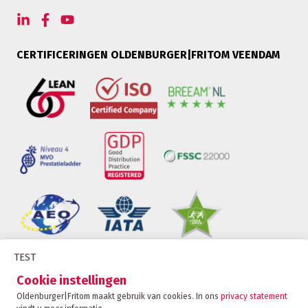
CERTIFICERINGEN OLDENBURGER|FRITOM VEENDAM
TEST
Oldenburger|Fritom is onderdeel van de Fritom
Cookie instellingen
Group
Oldenburger|Fritom maakt gebruik van cookies. In ons
privacy statement