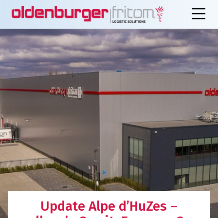
Update Alpe d’HuZes –