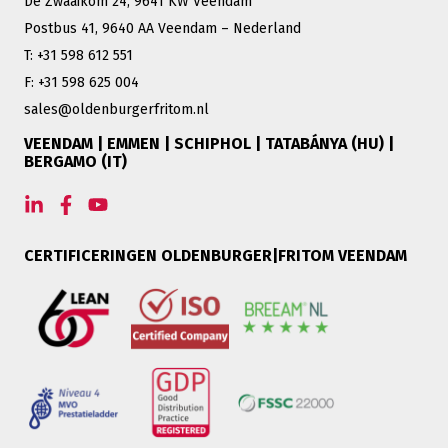
De Zwaaikom 24, 9641 KW Veendam
Postbus 41, 9640 AA Veendam – Nederland
T: +31 598 612 551
F: +31 598 625 004
sales@oldenburgerfritom.nl
VEENDAM | EMMEN | SCHIPHOL | TATABÁNYA (HU) |
BERGAMO (IT)
CERTIFICERINGEN OLDENBURGER|FRITOM VEENDAM