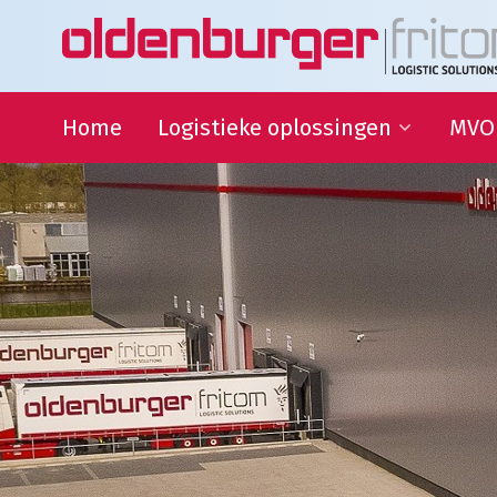
Home
Logistieke oplossingen
MVO
Transport
Duur
Ontwi
Warehousing
QHSE
Supply Chain Management
Samen
Sport
partn
Goede
Logistieke oplossingen