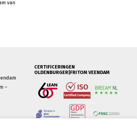
eam van
CERTIFICERINGEN
OLDENBURGER|FRITOM VEENDAM
Veendam
m –
l
OL |