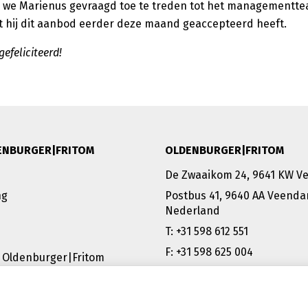
n we Marienus gevraagd toe te treden tot het managementt
at hij dit aanbod eerder deze maand geaccepteerd heeft.
efeliciteerd!
ENBURGER|FRITOM
OLDENBURGER|FRITOM
De Zwaaikom 24, 9641 KW 
ng
Postbus 41, 9640 AA Veenda
Nederland
T: +31 598 612 551
F: +31 598 625 004
 Oldenburger|Fritom
sales@oldenburgerfritom.n
VEENDAM | EMMEN | SCHIPH