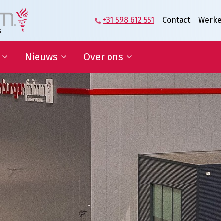
+31 598 612 551
Contact
Werke
Nieuws
Over ons
zame
Blog | Shaping the Future of
Directie en Management
kkelingsdoelen
Logistics
Kennisorganisatie
Nieuwsbrief
Onze medewerkers
werking onderwijs
In de media
Partners over ons
sponsoring en
Onze geschiedenis
erships
Predicaat Hofleverancier
 doelen
Awards Oldenburger|Fritom
Certificeringen
Nieuws