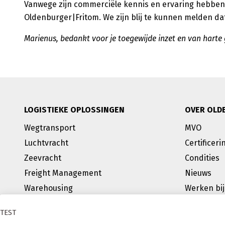
Vanwege zijn commerciële kennis en ervaring hebbe
Oldenburger|Fritom. We zijn blij te kunnen melden d
Marienus, bedankt voor je toegewijde inzet en van harte g
LOGISTIEKE OPLOSSINGEN
OVER OLD
Wegtransport
MVO
Luchtvracht
Certificeri
Zeevracht
Condities
Freight Management
Nieuws
Warehousing
Werken bij
Value Added Services
TEST
BREEAM Outstanding