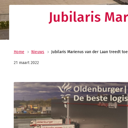
Uw allround logistiek dienstverlener met ee
wereldwijd netwerk? Oldenburger|Fritom bie
Jubilaris Ma
beste logistieke oplossing voor uw onderne
Verant
Maatscha
ondernem
ons MVO 
Home
Nieuws
Jubilaris Marienus van der Laan treedt t
21 maart 2022