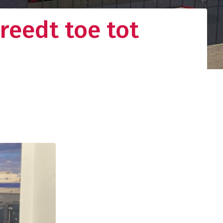
reedt toe tot
gistieke
d netwerk. Uw
nden.