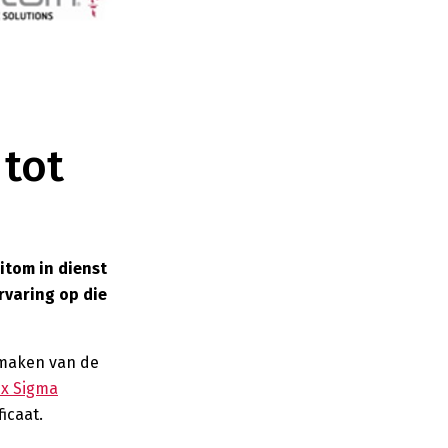
 tot
itom in dienst
ervaring op die
e maken van de
ix Sigma
ficaat.