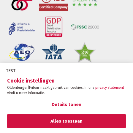
TEST
Oldenburger|Fritom is onderdeel van de Fritom
Cookie instellingen
Group
Oldenburger|Fritom maakt gebruik van cookies. In ons
privacy statement
vindt u meer informatie.
CONTACT
Copyright 2026
Details tonen
Privacybeleid
Privacy statement
Alles toestaan
Sanctie statement