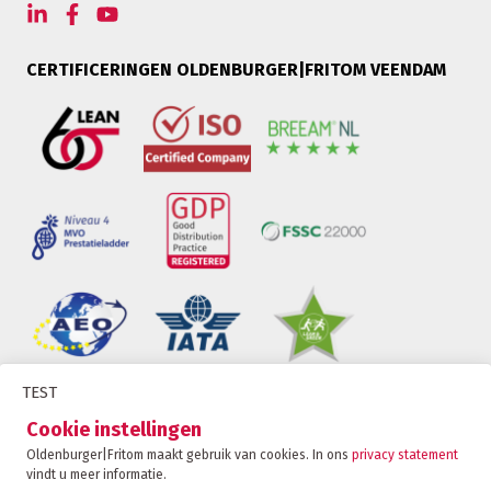
CERTIFICERINGEN OLDENBURGER|FRITOM VEENDAM
TEST
Oldenburger|Fritom is onderdeel van de Fritom
Cookie instellingen
Group
Oldenburger|Fritom maakt gebruik van cookies. In ons
privacy statement
vindt u meer informatie.
CONTACT