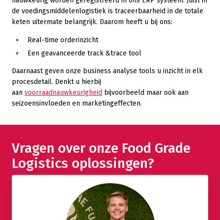
nauwkeurig worden geregistreerd in ons ERP systeem. Juist in
de voedingsmiddelenlogistiek is traceerbaarheid in de totale
keten uitermate belangrijk. Daarom heeft u bij ons:
Real-time orderinzicht
Een geavanceerde track &trace tool
Daarnaast geven onze business analyse tools u inzicht in elk
procesdetail. Denkt u hierbij
aan
voorraadnauwkeurigheid
bijvoorbeeld maar ook aan
seizoensinvloeden en marketingeffecten.
Vragen over onze Food Grade
Logistics oplossingen?