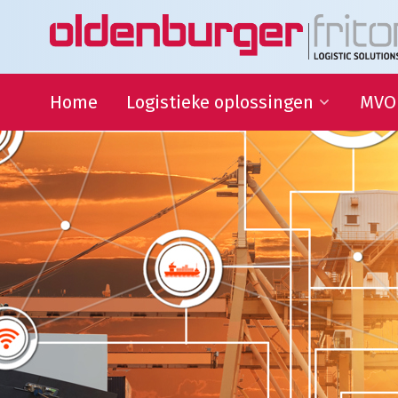
Home
Logistieke oplossingen
MVO
Transport
Duur
Ontwi
Warehousing
QHSE
Supply Chain Management
Samen
Sport
partn
Goede
Logistieke oplossingen