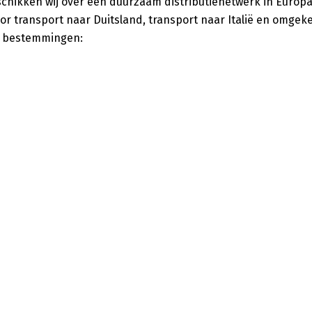
ikken wij over een duurzaam distributienetwerk in Europa.
or transport naar Duitsland, transport naar Italië en omgek
le bestemmingen: