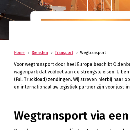
Uw allround logistiek dienstverlener met ee
wereldwijd netwerk? Oldenburger|Fritom bie
beste logistieke oplossing voor uw onderne
Verant
Maatscha
ondernem
ons MVO 
Home
Diensten
Transport
Wegtransport
Voor wegtransport door heel Europa beschikt Oldenb
wagenpark dat voldoet aan de strengste eisen. U bent 
(Full Truckload) zendingen. Wij streven hierbij naar o
en internationaal uw logistiek partner zijn voor just-
Wegtransport via een