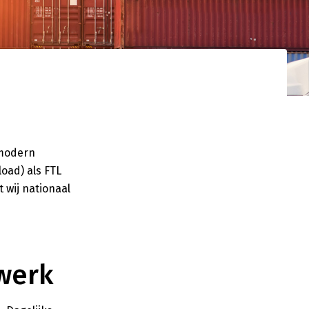
gistieke
d netwerk. Uw
nden.
 modern
oad) als FTL
 wij nationaal
werk