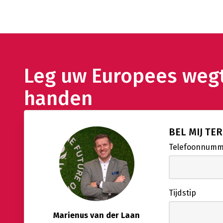
Leg uw Europees wegt
handen
BEL MIJ TE
Telefoonnum
Tijdstip
Marienus van der Laan