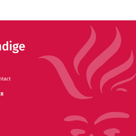
ndige
ntact
ER