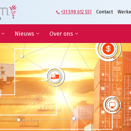
+31 598 612 551
Contact
Werke
Nieuws
Over ons
zame
Blog | Shaping the Future of
Directie en Management
kkelingsdoelen
Logistics
Kennisorganisatie
Nieuwsbrief
Onze medewerkers
werking onderwijs
In de media
Partners over ons
sponsoring en
Onze geschiedenis
erships
Predicaat Hofleverancier
 doelen
Awards Oldenburger|Fritom
Certificeringen
Nieuws