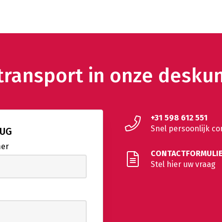
ransport in onze desku
+31 598 612 551
Snel persoonlijk co
RUG
mer
CONTACTFORMULI
Stel hier uw vraag