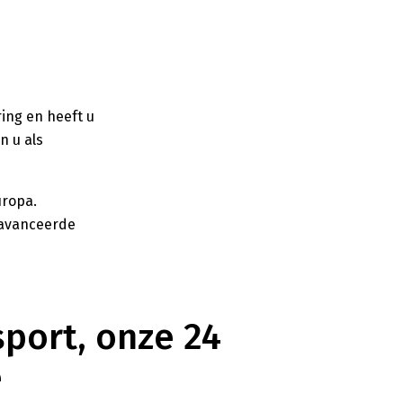
ring en heeft u
n u als
uropa.
eavanceerde
port, onze 24
e