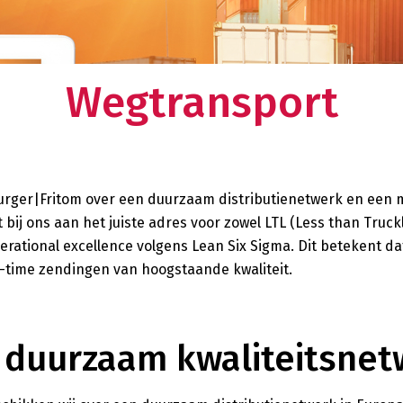
n
Het laatste nieuws over en van Oldenburger|Fritom?
dt u de
Op onze site leest u alles over de meest actuele
ming.
woord ondernemen
ontwikkelingen en onze innovatieve oplossingen.
Wegtransport
Over ons
ppelijk verantwoord en duurzaam
en bij Oldenburger|Fritom? Lees alles over
Oldenburger|Fritom is een innovatieve lo
beleid en onze duurzame initiatieven.
ketenregisseur met een sterk wereldwij
supply chain is bij ons in deskundige ha
urger|Fritom over een duurzaam distributienetwerk en een
bij ons aan het juiste adres voor zowel LTL (Less than Truckl
perational excellence volgens Lean Six Sigma. Dit betekent dat
in-time zendingen van hoogstaande kwaliteit.
 duurzaam kwaliteitsnet