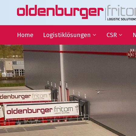
Home
Logistiklösungen
CSR
N
Transport
Nachhaltigke
Warehousing
QHSE
Supply Chain Management
Bildungszus
Sponsoring
Gesellschaftl
Organisatio
Logistiklösungen