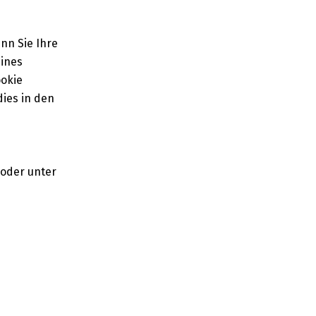
nn Sie Ihre
eines
ookie
ies in den
/oder unter