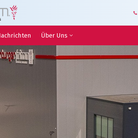
achrichten
Über Uns
itsziele
Geschäftsführung und
Management
Logistik-Kompetenzzentrum
ammenarbeit
Unsere Mitarbeiter
Geschäftspartner über Uns
iche
nen
Unsere Geschichte
Hoflieferant
Awards
Zertifizierungen