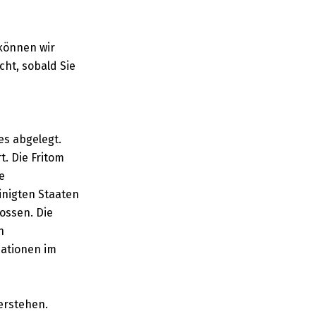
 können wir
ht, sobald Sie
es abgelegt.
. Die Fritom
e
inigten Staaten
ossen. Die
n
mationen im
erstehen.