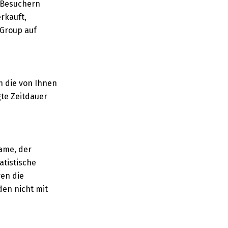
 Besuchern
rkauft,
 Group auf
n die von Ihnen
gte Zeitdauer
ame, der
atistische
en die
den nicht mit