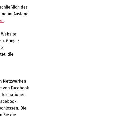
schließlich der
 und im Ausland
en
.
e Website
en. Google
ie
et, die
len Netzwerken
se von Facebook
Informationen
Facebook,
chlossen. Die
n Sie die